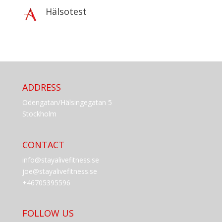
Hälsotest
ADDRESS
Odengatan/Hälsingegatan 5
Stockholm
CONTACT
info@stayalivefitness.se
joe@stayalivefitness.se
+46705395596
FOLLOW US